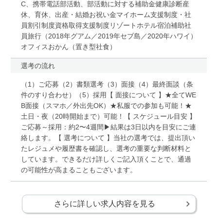
C、携帯電話部活動、部活動に対する補助金健康診断産
休、育休、出産・結婚お祝い金マイホーム支援制度・社
員割引制度資格取得支援制度リゾートホテル宿泊補助社
員旅行（2018年グアム／2019年セブ島／2020年ハワイ）
オフィスおかん（置き型社食）
選考の流れ
（1）ご応募（2）書類選考（3）面接（4）最終面談（条
件のすり合わせ）（5）採用【 面接について 】★全てWE
B面接（スマホ／外出先OK）★私服での参加も可能！★
土日・夜（20時開始まで）可能！【 スケジュール目安 】
ご応募～採用：約2〜4週間▶結果は3日以内を目安にご連
絡します。【 選考について 】当社の選考では、提出頂い
たレジュメや履歴書を確認し、選考の重要な判断材料と
しています。できるだけ詳しくご記入頂くことで、通過
の可能性が高まることもございます。
さらに詳しい求人内容を見る