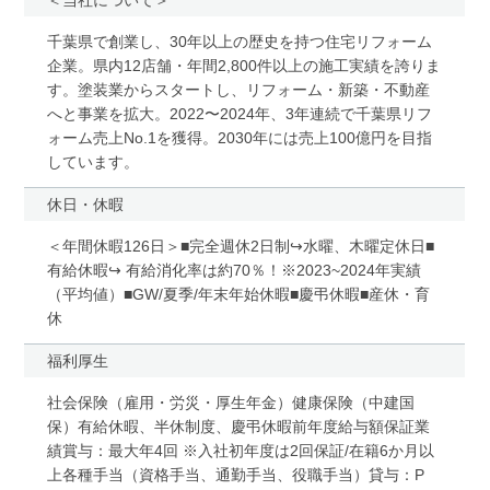
千葉県で創業し、30年以上の歴史を持つ住宅リフォーム
企業。県内12店舗・年間2,800件以上の施工実績を誇りま
す。塗装業からスタートし、リフォーム・新築・不動産
へと事業を拡大。2022〜2024年、3年連続で千葉県リフ
ォーム売上No.1を獲得。2030年には売上100億円を目指
しています。
休日・休暇
＜年間休暇126日＞■完全週休2日制↪水曜、木曜定休日■
有給休暇↪ 有給消化率は約70％！※2023~2024年実績
（平均値）■GW/夏季/年末年始休暇■慶弔休暇■産休・育
休
福利厚生
社会保険（雇用・労災・厚生年金）健康保険（中建国
保）有給休暇、半休制度、慶弔休暇前年度給与額保証業
績賞与：最大年4回 ※入社初年度は2回保証/在籍6か月以
上各種手当（資格手当、通勤手当、役職手当）貸与：P