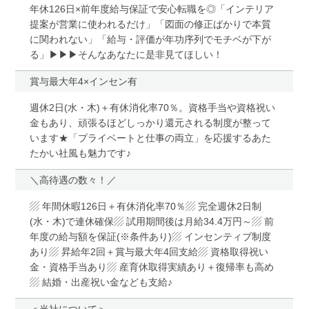
年休126日×前年度給与保証で安心転職を◎「インテリア
提案が営業に使われるだけ」「図面の修正ばかりで本質
に関われない」「給与・評価が年功序列でモチベが下が
る」▶▶▶そんなあなたに是非見てほしい！
賞与最大年4×インセン有
週休2日(水・木)＋有休消化率70％。資格手当や資格祝い
金もあり、頑張るほどしっかり還元される制度が整って
います★「プライベートと仕事の両立」を応援するあた
たかい社風も魅力です♪
＼高待遇の数々！／
▨ 年間休暇126日＋有休消化率70％▨ 完全週休2日制
(水・木)で連休確保▨ 試用期間後は月給34.4万円～▨ 前
年度の給与額を保証(※条件あり)▨ インセンティブ制度
あり▨ 昇給年2回＋賞与最大年4回支給▨ 資格取得祝い
金・資格手当あり▨ 産育休取得実績あり＋復帰率も高め
▨ 結婚・出産祝い金なども支給♪
＜当社について＞