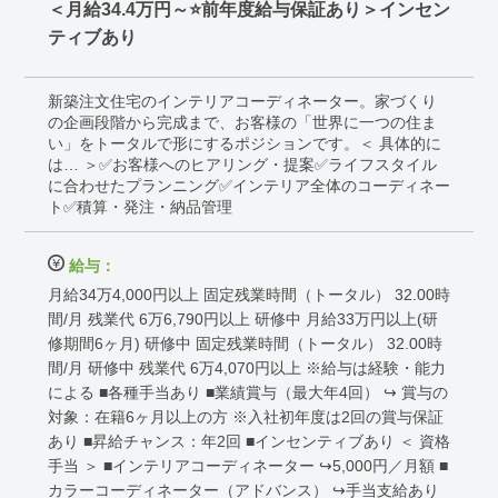
＜月給34.4万円～⭐前年度給与保証あり＞インセン
ティブあり
新築注文住宅のインテリアコーディネーター。家づくり
の企画段階から完成まで、お客様の「世界に一つの住ま
い」をトータルで形にするポジションです。＜ 具体的に
は… ＞✅お客様へのヒアリング・提案✅ライフスタイル
に合わせたプランニング✅インテリア全体のコーディネー
ト✅積算・発注・納品管理
給与：
月給34万4,000円以上 固定残業時間（トータル） 32.00時
間/月 残業代 6万6,790円以上 研修中 月給33万円以上(研
修期間6ヶ月) 研修中 固定残業時間（トータル） 32.00時
間/月 研修中 残業代 6万4,070円以上 ※給与は経験・能力
による ■各種手当あり ■業績賞与（最大年4回） ↪ 賞与の
対象：在籍6ヶ月以上の方 ※入社初年度は2回の賞与保証
あり ■昇給チャンス：年2回 ■インセンティブあり ＜ 資格
手当 ＞ ■インテリアコーディネーター ↪5,000円／月額 ■
カラーコーディネーター（アドバンス） ↪手当支給あり