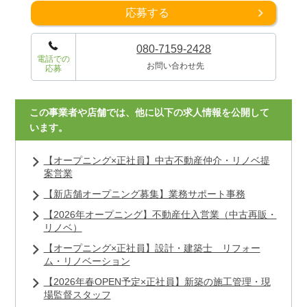
応募する
080-7159-2428
電話での
お問い合わせ先
応募
この事業者や店舗では、他に以下の求人情報を公開して
います。
【オープニング×正社員】中古不動産仲介・リノベ提
案営業
【新店舗オープニング募集】業務サポート事務
【2026年オープニング】不動産仕入営業（中古再販・
リノベ）
【オープニング×正社員】設計・建築士 リフォー
ム・リノベーション
【2026年春OPEN予定×正社員】新築の施工管理・現
場監督スタッフ