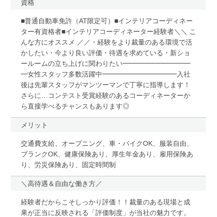
資格
■普通自動車免許（AT限定可）■インテリアコーディネー
ター有資格者■インテリアコーディネーター経験者＼＼ こ
んな方にオススメ ／／・経験をより裁量のある環境で活
かしたい・今より良い評価・待遇を求めている・新ショ
ールームの立ち上げに関わりたい━━━━━━━━━━
━女性スタッフ多数活躍中━━━━━━━━━━━入社
後は先輩スタッフがマンツーマンで丁寧に指導します！
さらに…コンテスト受賞経験のあるコーディネーターか
ら直接学べるチャンスもあります◎
メリット
交通費支給、オープニング、車・バイクOK、服装自由、
ブランクOK、健康保険あり、厚生年金あり、雇用保険あ
り、労災保険あり、固定時間制
＼高待遇＆自由な働き方／
経験者だからこそしっかり評価！！裁量のある現場と成
果が正当に反映される「評価制度」が当社の魅力です。