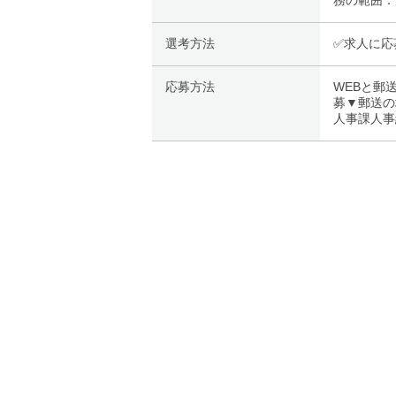
務の範囲：
選考方法
✅️求人に
応募方法
WEBと郵
募▼郵送の
人事課人事