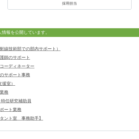
採用担当
人情報を公開しています。
射線技術部での部内サポート）
護師のサポート
コーディネーター
のサポート事務
支援室）
業務
 特任研究補助員
ポート業務
タント室 事務助手】