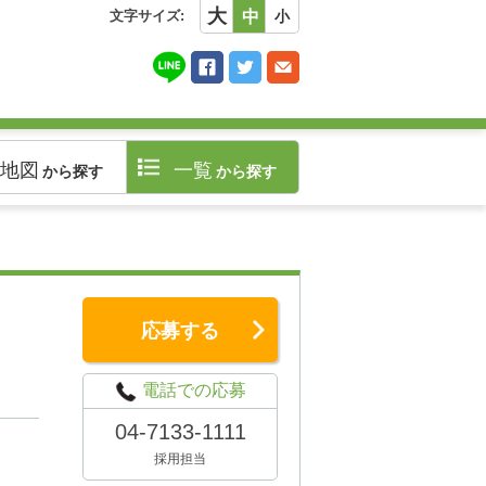
大
文字サイズ:
中
小
地図
一覧
から探す
から探す
応募する
電話での応募
04-7133-1111
採用担当