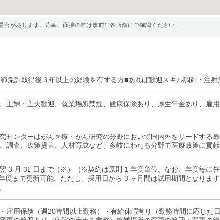
場合があります。応募、面接の際は事前に各店舗にご確認ください。
剤師免許取得後３年以上の経験を有する方■あれば歓迎スキル調剤・注
、主婦・主夫歓迎、就業場所禁煙、健康保険あり、厚生年金あり、雇用
究センターはがん医療・がん研究の分野において国内外をリードする最
、調査、政策提言、人材育成など、多岐にわたる分野で医療政策に貢献
翌 3 月 31 日まで（※）（※契約は原則 1 年度単位。なお、年度毎
 年度まで更新可能。ただし、採用日から 3 ヶ月間は試用期間となりま
。
・雇用保険（週20時間以上勤務）・有給休暇有り（勤務時間に応じた