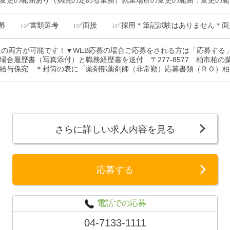
変更の範囲あり（病院の定める業務）就業場所の変更の範囲：変更の範
応募 ↓✅️書類選考 ↓✅️面接 ↓✅️採用＊筆記試験はありません＊
送の両方が可能です！▼WEB応募の場合ご応募をされる方は「応募する
場合履歴書（写真添付）と職務経歴書を送付 〒277-8577 柏市柏の
給与係宛 ＊封筒の表に「薬剤部薬剤師（非常勤）応募書類（ＲＯ）柏
さらに詳しい求人内容を見る
応募する
電話での応募
04-7133-1111