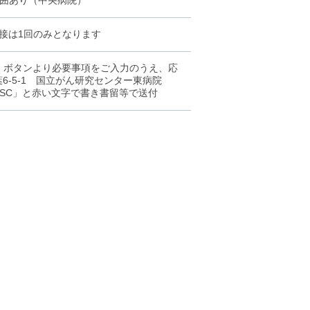
囲あり（中央病院）
面接は1回のみとなります
」ボタンより必要事項をご入力のうえ、応
葉6-5-1 国立がん研究センター東病院
SC」と赤い文字で書き書留等で送付